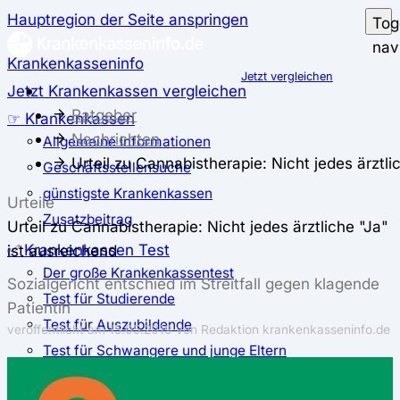
Hauptregion der Seite anspringen
Tog
nav
Krankenkasseninfo
Jetzt vergleichen
Jetzt Krankenkassen vergleichen
Ratgeber
☞ Krankenkassen
Nachrichten
Allgemeine Informationen
Urteil zu Cannabistherapie: Nicht jedes ärztli
Geschäftsstellensuche
günstigste Krankenkassen
Urteile
Zusatzbeitrag
Urteil zu Cannabistherapie: Nicht jedes ärztliche "Ja"
✅ Krankenkassen Test
ist ausreichend
Der große Krankenkassentest
Sozialgericht entschied im Streitfall gegen klagende
Test für Studierende
Patientin
Test für Auszubildende
veröffentlicht am
15.05.2019
von Redaktion krankenkasseninfo.de
Test für Schwangere und junge Eltern
Test für Selbstständige