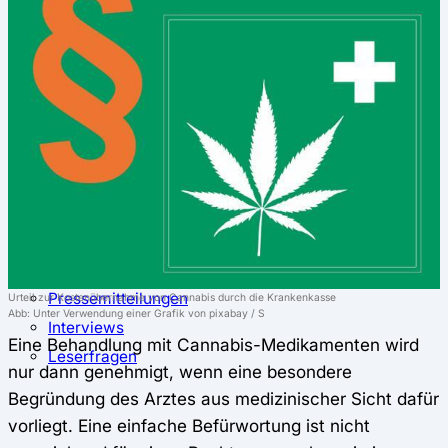
⚖️ Vergleich & Rechner
Krankenkassenvergleich
Krankenkassenrechner
↔ Wechsel
Krankenkassenwechsel
Kündigung
Musterkündigung
ℹ Ratgeber
Nachrichten
Magazin
Pressemitteilungen
Urteil zur Kostenübernahme von Cannabis durch die Krankenkasse
Abb: Unter Verwendung einer Grafik von pixabay / S
Interviews
Eine Behandlung mit Cannabis-Medikamenten wird
Leserfragen
nur dann genehmigt, wenn eine besondere
Begründung des Arztes aus medizinischer Sicht dafür
vorliegt. Eine einfache Befürwortung ist nicht