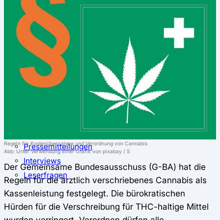
⚖️ Vergleich & Rechner
Krankenkassenvergleich
Krankenkassenrechner
↔ Wechsel
Krankenkassenwechsel
Kündigung
Musterkündigung
ℹ Ratgeber
Nachrichten
Magazin
Regeln für Kostenübernahme und Verordnung von Cannabis
Pressemitteilungen
Abb: Unter Verwendung einer Grafik von pixabay / S
Interviews
Der Gemeinsame Bundesausschuss (G-BA) hat die
Leserfragen
Regeln für die ärztlich verschriebenes Cannabis als
Kassenleistung festgelegt. Die bürokratischen
Hürden für die Verschreibung für THC-haltige Mittel
wurden verringert. Verordnen dürfen alle