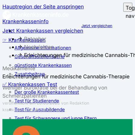
Hauptregion der Seite anspringen
Tog
nav
Krankenkasseninfo
Jetzt vergleichen
Jetzt Krankenkassen vergleichen
Ratgeber
☞ Krankenkassen
Nachrichten
Allgemeine Informationen
Erleichterungen für medizinische Cannabis-T
Geschäftsstellensuche
günstigste Krankenkassen
Medikamente
Zusatzbeitrag
Erleichterungen für medizinische Cannabis-Therapie
✅ Krankenkassen Test
Weniger Bürokratie bei der Behandlung von
Der große Krankenkassentest
Schmerzpatienten
Test für Studierende
veröffentlicht am
20.03.2023
von Redaktion
Test für Auszubildende
krankenkasseninfo.de
Test für Schwangere und junge Eltern
Test für Selbstständige