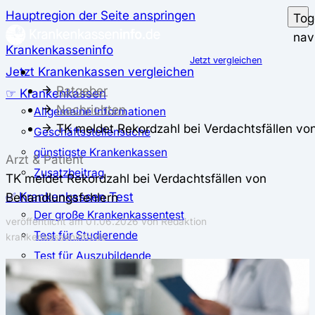
Hauptregion der Seite anspringen
Tog
nav
Krankenkasseninfo
Jetzt vergleichen
Jetzt Krankenkassen vergleichen
Ratgeber
☞ Krankenkassen
Nachrichten
Allgemeine Informationen
TK meldet Rekordzahl bei Verdachtsfällen vo
Geschäftsstellensuche
günstigste Krankenkassen
Arzt & Patient
Zusatzbeitrag
TK meldet Rekordzahl bei Verdachtsfällen von
✅ Krankenkassen Test
Behandlungsfehlern
Der große Krankenkassentest
veröffentlicht am
01.06.2026
von Redaktion
Test für Studierende
krankenkasseninfo.de
Test für Auszubildende
Test für Schwangere und junge Eltern
Test für Selbstständige