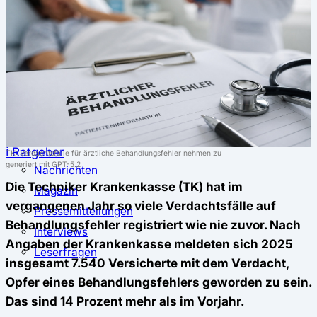
⚖️ Vergleich & Rechner
Krankenkassenvergleich
Krankenkassenrechner
↔ Wechsel
Krankenkassenwechsel
Kündigung
Musterkündigung
ℹ Ratgeber
TK: Verdachtsfälle für ärztliche Behandlungsfehler nehmen zu
generiert mit GPT-5.2
Nachrichten
Die Techniker Krankenkasse (TK) hat im
Magazin
vergangenen Jahr so viele Verdachtsfälle auf
Pressemitteilungen
Behandlungsfehler registriert wie nie zuvor. Nach
Interviews
Angaben der Krankenkasse meldeten sich 2025
Leserfragen
insgesamt 7.540 Versicherte mit dem Verdacht,
Opfer eines Behandlungsfehlers geworden zu sein.
Das sind 14 Prozent mehr als im Vorjahr.