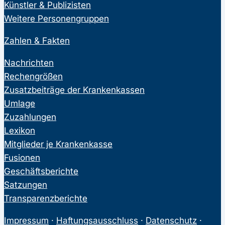
Künstler & Publizisten
Weitere Personengruppen
Zahlen & Fakten
Nachrichten
Rechengrößen
Zusatzbeiträge der Krankenkassen
Umlage
Zuzahlungen
Lexikon
Mitglieder je Krankenkasse
Fusionen
Geschäftsberichte
Satzungen
Transparenzberichte
Impressum
·
Haftungsausschluss
·
Datenschutz
·