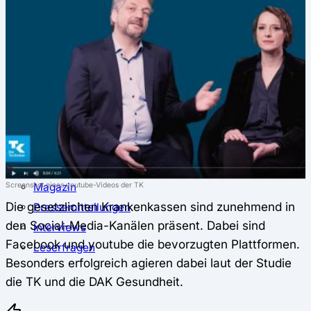
⚖️ Vergleich & Rechner
Krankenkassenvergleich
Krankenkassenrechner
↔ Wechsel
Krankenkassenwechsel
Kündigung
Musterkündigung
ℹ Ratgeber
Nachrichten
Screenshot eines youtube-Videos der TK
Magazin
Die gesetzlichen Krankenkassen sind zunehmend in
Pressemitteilungen
den Social-Media-Kanälen präsent. Dabei sind
Interviews
Facebook und youtube die bevorzugten Plattformen.
Leserfragen
Besonders erfolgreich agieren dabei laut der Studie
die TK und die DAK Gesundheit.