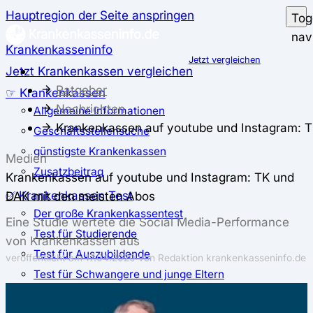
Hauptregion der Seite anspringen
Tog
nav
Krankenkasseninfo
Jetzt vergleichen
Jetzt Krankenkassen vergleichen
Ratgeber
☞ Krankenkassen
Nachrichten
Allgemeine Informationen
Krankenkassen auf youtube und Instagram: 
Geschäftsstellensuche
günstigste Krankenkassen
Medien
Zusatzbeitrag
Krankenkassen auf youtube und Instagram: TK und
✅ Krankenkassen Test
DAK mit den meisten Abos
Der große Krankenkassentest
Eine Studie wertete die Social Media-Performance
Test für Studierende
von Krankenkassen aus
Test für Auszubildende
veröffentlicht am
17.04.2020
von Redaktion krankenkasseninfo.de
Test für Schwangere und junge Eltern
Test für Selbstständige