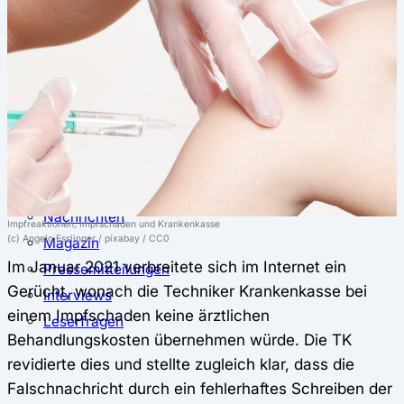
⚖️ Vergleich & Rechner
Krankenkassenvergleich
Krankenkassenrechner
↔ Wechsel
Krankenkassenwechsel
Kündigung
Musterkündigung
ℹ Ratgeber
Nachrichten
Impfreaktionen, Impfschäden und Krankenkasse
(c) Angelo Esslinger / pixabay / CC0
Magazin
Im Januar 2021 verbreitete sich im Internet ein
Pressemitteilungen
Gerücht, wonach die Techniker Krankenkasse bei
Interviews
einem Impfschaden keine ärztlichen
Leserfragen
Behandlungskosten übernehmen würde. Die TK
revidierte dies und stellte zugleich klar, dass die
Falschnachricht durch ein fehlerhaftes Schreiben der