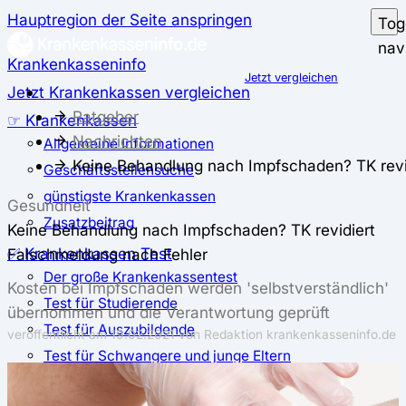
Hauptregion der Seite anspringen
Tog
nav
Krankenkasseninfo
Jetzt vergleichen
Jetzt Krankenkassen vergleichen
Ratgeber
☞ Krankenkassen
Nachrichten
Allgemeine Informationen
Keine Behandlung nach Impfschaden? TK revi
Geschäftsstellensuche
günstigste Krankenkassen
Gesundheit
Zusatzbeitrag
Keine Behandlung nach Impfschaden? TK revidiert
✅ Krankenkassen Test
Falschmeldung nach Fehler
Der große Krankenkassentest
Kosten bei Impfschaden werden 'selbstverständlich'
Test für Studierende
übernommen und die Verantwortung geprüft
Test für Auszubildende
veröffentlicht am
19.02.2021
von Redaktion krankenkasseninfo.de
Test für Schwangere und junge Eltern
Test für Selbstständige