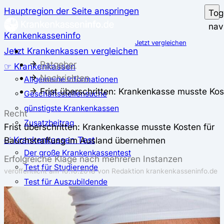
Hauptregion der Seite anspringen
Tog
nav
Krankenkasseninfo
Jetzt vergleichen
Jetzt Krankenkassen vergleichen
Ratgeber
☞ Krankenkassen
Nachrichten
Allgemeine Informationen
Frist überschritten: Krankenkasse musste Ko
Geschäftsstellensuche
günstigste Krankenkassen
Recht
Zusatzbeitrag
Frist überschritten: Krankenkasse musste Kosten für
✅ Krankenkassen Test
Bauchstraffung im Ausland übernehmen
Der große Krankenkassentest
Erfolgreiche Klage nach mehreren Instanzen
Test für Studierende
veröffentlicht am
16.10.2018
von Redaktion krankenkasseninfo.de
Test für Auszubildende
Test für Schwangere und junge Eltern
Test für Selbstständige