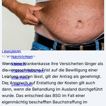
⚖️ Vergleich & Rechner
Krankenkassenvergleich
Krankenkassenrechner
↔ Wechsel
Krankenkassenwechsel
Kündigung
Musterkündigung
ℹ Ratgeber
Fettschürze
Nachrichten
(c) Fotolia.de / Gina Sanders
Wenn eine Krankenkasse ihre Versicherten länger als
Magazin
die vorgeschriebene Frist auf die Bewilligung einer
Pressemitteilungen
Leistung warten lässt, gilt der Antrag als genehmigt.
Interviews
Der Anspruch auf Erstattung der Kosten gilt auch
Leserfragen
dann, wenn die Behandlung im Ausland durchgeführt
wurde. Das entschied das BSG im Fall einer
eigenmächtig beschafften Bauchstraffung im