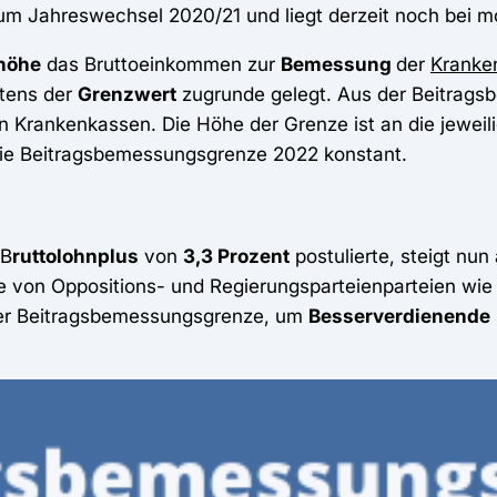
m Jahreswechsel 2020/21 und liegt derzeit noch bei mo
höhe
das Bruttoeinkommen zur
Bemessung
der
Kranke
stens der
Grenzwert
zugrunde gelegt. Aus der Beitrags
n Krankenkassen. Die Höhe der Grenze ist an die jeweil
 die Beitragsbemessungsgrenze 2022 konstant.
 B
ruttolohnplus
von
3,3 Prozent
postulierte, steigt nun
on Oppositions- und Regierungsparteienparteien wie de
r Beitragsbemessungsgrenze, um
Besserverdienende