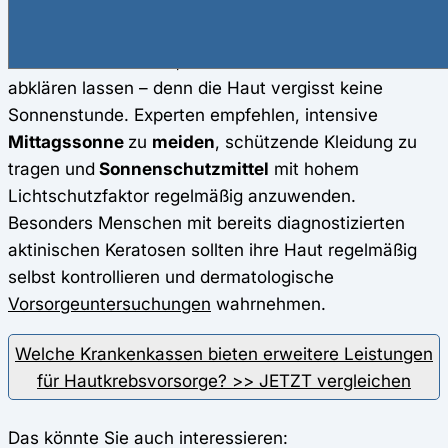
konsequenter Sonnenschutz
ermöglichen jedoch
eine sehr gute Prognose. Wer raue, schuppige
Hautstellen entdeckt, sollte diese daher fachärztlich
abklären lassen – denn die Haut vergisst keine
Sonnenstunde. Experten empfehlen, intensive
Mittagssonne
zu
meiden
, schützende Kleidung zu
tragen und
Sonnenschutzmittel
mit hohem
Lichtschutzfaktor regelmäßig anzuwenden.
Besonders Menschen mit bereits diagnostizierten
aktinischen Keratosen sollten ihre Haut regelmäßig
selbst kontrollieren und dermatologische
Vorsorgeuntersuchungen
wahrnehmen.
Welche Krankenkassen bieten erweitere Leistungen
für Hautkrebsvorsorge? >> JETZT vergleichen
Das könnte Sie auch interessieren: