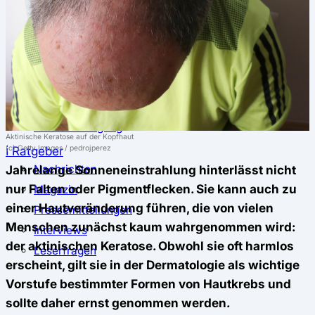
⚖️ Vergleich & Rechner
Krankenkassenvergleich
Krankenkassenrechner
↔ Wechsel
Krankenkassenwechsel
Kündigung
Musterkündigung
Aktinische Keratose auf der Kopfhaut
ℹ Ratgeber
(c) Getty Images / pedrojperez
Nachrichten
Jahrelange Sonneneinstrahlung hinterlässt nicht
nur Falten oder Pigmentflecken. Sie kann auch zu
Magazin
einer Hautveränderung führen, die von vielen
Pressemitteilungen
Menschen zunächst kaum wahrgenommen wird:
Interviews
der aktinischen Keratose. Obwohl sie oft harmlos
Leserfragen
erscheint, gilt sie in der Dermatologie als wichtige
Vorstufe bestimmter Formen von Hautkrebs und
sollte daher ernst genommen werden.