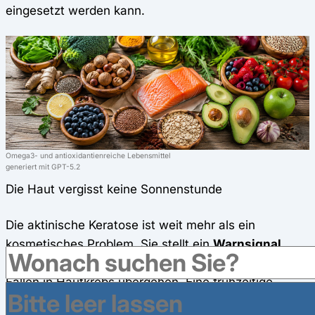
eingesetzt werden kann.
Omega3- und antioxidantienreiche Lebensmittel
generiert mit GPT-5.2
Die Haut vergisst keine Sonnenstunde
Die aktinische Keratose ist weit mehr als ein
kosmetisches Problem. Sie stellt ein
Warnsignal
chronischer Sonnenschäden dar und kann in einigen
Fällen in Hautkrebs übergehen. Eine frühzeitige
Diagnose, moderne Behandlungsmethoden und