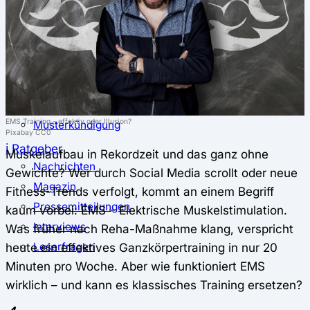
⚖️ Vergleich & Rechner
Krankenkassenvergleich
Krankenkassenrechner
↔ Wechsel
Krankenkassenwechsel
Kündigung
EMS Training - effektiv oder Illusion?
Musterkündigung
Pixabay CC0
ℹ Ratgeber
Muskelaufbau in Rekordzeit und das ganz ohne
Nachrichten
Gewichte? Wer durch Social Media scrollt oder neue
Magazin
Fitness-Trends verfolgt, kommt an einem Begriff
Pressemitteilungen
kaum vorbei: EMS – Elektrische Muskelstimulation.
Interviews
Was früher nach Reha-Maßnahme klang, verspricht
heute ein effektives Ganzkörpertraining in nur 20
Leserfragen
Minuten pro Woche. Aber wie funktioniert EMS
wirklich – und kann es klassisches Training ersetzen?