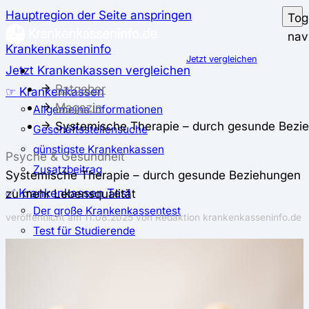
Hauptregion der Seite anspringen
Tog
nav
Krankenkasseninfo
Jetzt vergleichen
Jetzt Krankenkassen vergleichen
Ratgeber
☞ Krankenkassen
Magazin
Allgemeine Informationen
Systemische Therapie – durch gesunde Bezie
Geschäftsstellensuche
günstigste Krankenkassen
Psyche & Gesundheit
Zusatzbeitrag
Systemische Therapie – durch gesunde Beziehungen
✅ Krankenkassen Test
zu mehr Lebensqualität
Der große Krankenkassentest
veröffentlicht am
11.08.2025
von Redaktion krankenkasseninfo.de
Test für Studierende
Test für Auszubildende
Test für Schwangere und junge Eltern
Test für Selbstständige