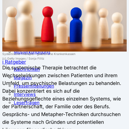
⚖️ Vergleich & Rechner
Krankenkassenvergleich
Krankenkassenrechner
↔ Wechsel
Krankenkassenwechsel
Kündigung
Musterkündigung
Systemische Therapie - gesetzliche Krankenkassen
(c) Getty Images / Sonja Filitz
ℹ Ratgeber
Die systemische Therapie betrachtet die
Nachrichten
Wechselwirkungen zwischen Patienten und ihrem
Magazin
Umfeld, um psychische Belastungen zu behandeln.
Pressemitteilungen
Dabei konzentriert es sich auf die
Interviews
Beziehungsgeflechte eines einzelnen Systems, wie
Leserfragen
der Partnerschaft, der Familie oder des Berufs.
Gesprächs- und Metapher-Techniken durchsuchen
die Systeme nach Gründen und potentiellen