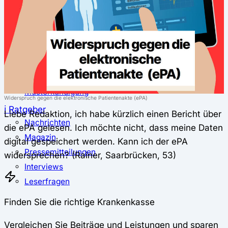
⚖️ Vergleich & Rechner
Krankenkassenvergleich
Krankenkassenrechner
↔ Wechsel
Krankenkassenwechsel
Kündigung
Musterkündigung
Widerspruch gegen die elektronische Patientenakte (ePA)
ℹ Ratgeber
Liebe Redaktion, ich habe kürzlich einen Bericht über
Nachrichten
die ePA gelesen. Ich möchte nicht, dass meine Daten
Magazin
digital gespeichert werden. Kann ich der ePA
Pressemitteilungen
widersprechen? (Rainer, Saarbrücken, 53)
Interviews
Leserfragen
Finden Sie die richtige Krankenkasse
Vergleichen Sie Beiträge und Leistungen und sparen