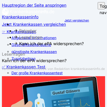
Hauptregion der Seite anspringen
Tog
nav
Krankenkasseninfo
Jetzt vergleichen
Jetzt Krankenkassen vergleichen
Ratgeber
☞ Krankenkassen
Leserfragen
Allgemeine Informationen
Kann ich der ePA widersprechen?
Geschäftsstellensuche
günstigste Krankenkassen
Leserfragen
Zusatzbeitrag
Kann ich der ePA widersprechen?
✅ Krankenkassen Test
veröffentlicht am
25.01.2024
von Redaktion krankenkasseninfo.de
Der große Krankenkassentest
Test für Studierende
Test für Auszubildende
Test für Schwangere und junge Eltern
Test für Selbstständige