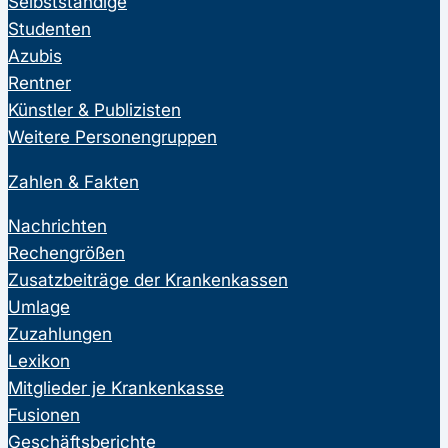
Selbstständige
Studenten
Azubis
Rentner
Künstler & Publizisten
Weitere Personengruppen
Zahlen & Fakten
Nachrichten
Rechengrößen
Zusatzbeiträge der Krankenkassen
Umlage
Zuzahlungen
Lexikon
Mitglieder je Krankenkasse
Fusionen
Geschäftsberichte