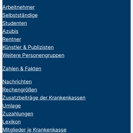
Arbeitnehmer
Selbstständige
Studenten
Azubis
Rentner
Künstler & Publizisten
Weitere Personengruppen
Zahlen & Fakten
Nachrichten
Rechengrößen
Zusatzbeiträge der Krankenkassen
Umlage
Zuzahlungen
Lexikon
Mitglieder je Krankenkasse