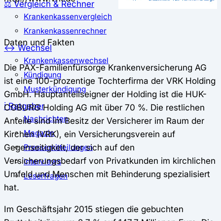
⚖️ Vergleich & Rechner
Krankenkassenvergleich
Krankenkassenrechner
Daten und Fakten
↔ Wechsel
Krankenkassenwechsel
Die PAX-Familienfürsorge Krankenversicherung AG
Kündigung
ist eine 100-prozentige Tochterfirma der VRK Holding
Musterkündigung
GmbH. Hauptanteilseigner der Holding ist die HUK-
ℹ Ratgeber
COBURG Holding AG mit über 70 %. Die restlichen
Nachrichten
Anteile sind im Besitz der Versicherer im Raum der
Magazin
Kirchen (VRK), ein Versicherungsverein auf
Gegenseitigkeit, der sich auf den
Pressemitteilungen
Versicherungsbedarf von Privatkunden im kirchlichen
Interviews
Umfeld und Menschen mit Behinderung spezialisiert
Leserfragen
hat.
Im Geschäftsjahr 2015 stiegen die gebuchten