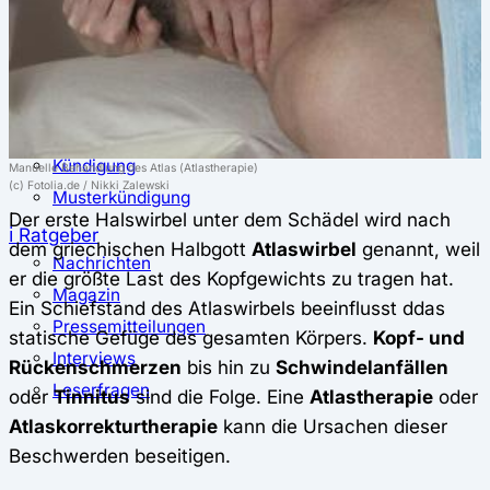
⚖️ Vergleich & Rechner
Krankenkassenvergleich
Krankenkassenrechner
↔ Wechsel
Krankenkassenwechsel
Kündigung
Manuelle Behandlung des Atlas (Atlastherapie)
(c) Fotolia.de / Nikki Zalewski
Musterkündigung
Der erste Halswirbel unter dem Schädel wird nach
ℹ Ratgeber
dem griechischen Halbgott
Atlaswirbel
genannt, weil
Nachrichten
er die größte Last des Kopfgewichts zu tragen hat.
Magazin
Ein Schiefstand des Atlaswirbels beeinflusst ddas
Pressemitteilungen
statische Gefüge des gesamten Körpers.
Kopf- und
Interviews
Rückenschmerzen
bis hin zu
Schwindelanfällen
Leserfragen
oder
Tinnitus
sind die Folge. Eine
Atlastherapie
oder
Atlaskorrekturtherapie
kann die Ursachen dieser
Beschwerden beseitigen.