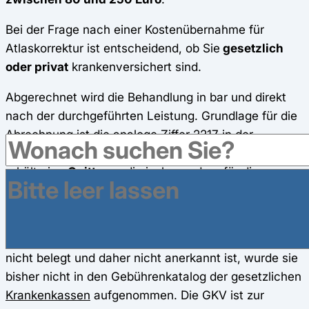
Bei der Frage nach einer Kostenübernahme für
Atlaskorrektur ist entscheidend, ob Sie
gesetzlich
oder privat
krankenversichert sind.
Abgerechnet wird die Behandlung in bar und direkt
nach der durchgeführten Leistung. Grundlage für die
Abrechnung ist die analoge Ziffer 2217 in der
Gebührenordnung für Ärzte (GOÄ).
Der Patient
erhält eine
Quittung
, die insbesondere für die
Kostenerstattung beziehungsweise
Bezuschussung
durch die Krankenkasse
notwendig ist.
Da die Wirksamkeit der Therapie wissenschaftlich
nicht belegt und daher nicht anerkannt ist, wurde sie
bisher nicht in den Gebührenkatalog der gesetzlichen
Krankenkassen
aufgenommen. Die GKV ist zur