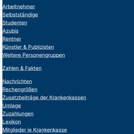
Arbeitnehmer
Selbstständige
Studenten
Azubis
Rentner
Künstler & Publizisten
Weitere Personengruppen
Zahlen & Fakten
Nachrichten
Rechengrößen
Zusatzbeiträge der Krankenkassen
Umlage
Zuzahlungen
Lexikon
Mitglieder je Krankenkasse