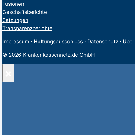
Fusionen
Geschäftsberichte
Satzungen
Transparenzberichte
Impressum
·
Haftungsausschluss
·
Datenschutz
·
Über
© 2026 Krankenkassennetz.de GmbH
×