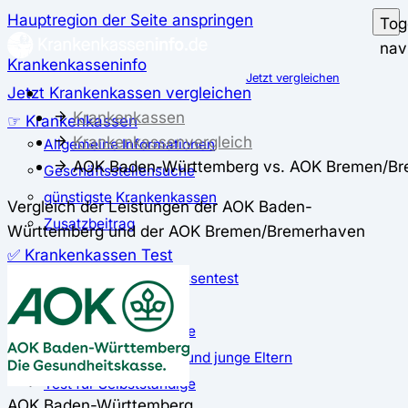
Hauptregion der Seite anspringen
Tog
nav
Krankenkasseninfo
Jetzt vergleichen
Jetzt Krankenkassen vergleichen
Krankenkassen
☞ Krankenkassen
Krankenkassenvergleich
Allgemeine Informationen
AOK Baden-Württemberg vs. AOK Bremen/B
Geschäftsstellensuche
günstigste Krankenkassen
Vergleich der Leistungen der AOK Baden-
Zusatzbeitrag
Württemberg und der AOK Bremen/Bremerhaven
✅ Krankenkassen Test
Der große Krankenkassentest
Test für Studierende
Test für Auszubildende
Test für Schwangere und junge Eltern
Test für Selbstständige
AOK Baden-Württemberg