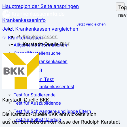
Hauptregion der Seite anspringen
Tog
nav
Krankenkasseninfo
Jetzt vergleichen
Jetzt Krankenkassen vergleichen
Krankenkassen
☞ Krankenkassen
Karstadt-Quelle BKK
Allgemeine Informationen
Geschäftsstellensuche
günstigste Krankenkassen
Zusatzbeitrag
✅ Krankenkassen Test
Der große Krankenkassentest
Test für Studierende
Karstadt-Quelle BKK
Test für Auszubildende
Test für Schwangere und junge Eltern
Die Karstadt-Quelle BKK entwickelte sich
Test für Selbstständige
aus der Betriebskrankenkasse der Rudolph Karstadt