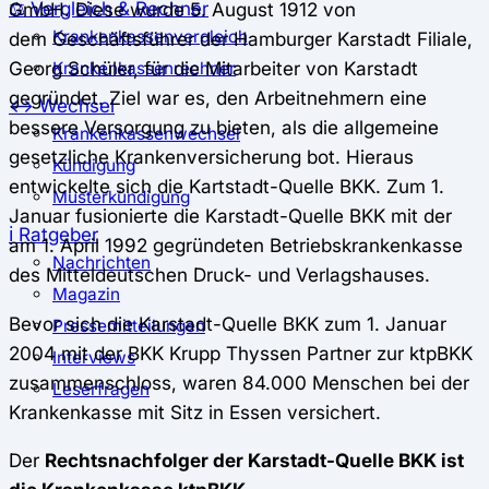
⚖️ Vergleich & Rechner
GmbH. Diese wurde 5. August 1912 von
Krankenkassenvergleich
dem Geschäftsführer der Hamburger Karstadt Filiale,
Georg Schüler, für die Mitarbeiter von Karstadt
Krankenkassenrechner
gegründet. Ziel war es, den Arbeitnehmern eine
↔ Wechsel
bessere Versorgung zu bieten, als die allgemeine
Krankenkassenwechsel
gesetzliche Krankenversicherung bot. Hieraus
Kündigung
entwickelte sich die Kartstadt-Quelle BKK. Zum 1.
Musterkündigung
Januar fusionierte die Karstadt-Quelle BKK mit der
ℹ Ratgeber
am 1. April 1992 gegründeten Betriebskrankenkasse
Nachrichten
des Mitteldeutschen Druck- und Verlagshauses.
Magazin
Bevor sich die Karstadt-Quelle BKK zum 1. Januar
Pressemitteilungen
2004 mit der BKK Krupp Thyssen Partner zur ktpBKK
Interviews
zusammenschloss, waren 84.000 Menschen bei der
Leserfragen
Krankenkasse mit Sitz in Essen versichert.
Der
Rechtsnachfolger der Karstadt-Quelle BKK ist