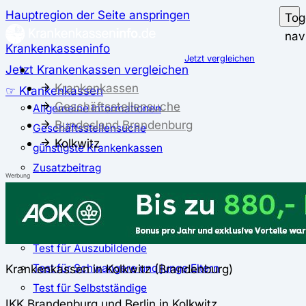
Hauptregion der Seite anspringen
Tog
nav
Krankenkasseninfo
Jetzt vergleichen
Jetzt Krankenkassen vergleichen
Krankenkassen
☞ Krankenkassen
Geschäftsstellensuche
Allgemeine Informationen
Bundesland Brandenburg
Geschäftsstellensuche
Kolkwitz
günstigste Krankenkassen
Zusatzbeitrag
Werbung
✅ Krankenkassen Test
Der große Krankenkassentest
Test für Studierende
Test für Auszubildende
Test für Schwangere und junge Eltern
Krankenkassen in Kolkwitz (Brandenburg)
Test für Selbstständige
IKK Brandenburg und Berlin in Kolkwitz