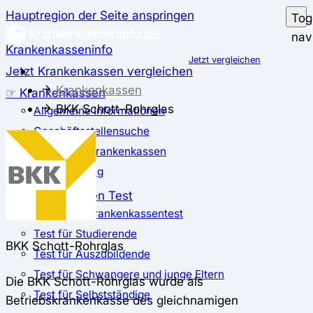
Hauptregion der Seite anspringen
Tog
nav
Krankenkasseninfo
Jetzt vergleichen
Jetzt Krankenkassen vergleichen
Krankenkassen
☞ Krankenkassen
BKK Schott-Rohrglas
Allgemeine Informationen
Geschäftsstellensuche
günstigste Krankenkassen
Zusatzbeitrag
✅ Krankenkassen Test
Der große Krankenkassentest
Test für Studierende
BKK Schott-Rohrglas
Test für Auszubildende
Test für Schwangere und junge Eltern
Die BKK Schott-Rohrglas wurde als
Test für Selbstständige
Betriebskrankenkasse des gleichnamigen