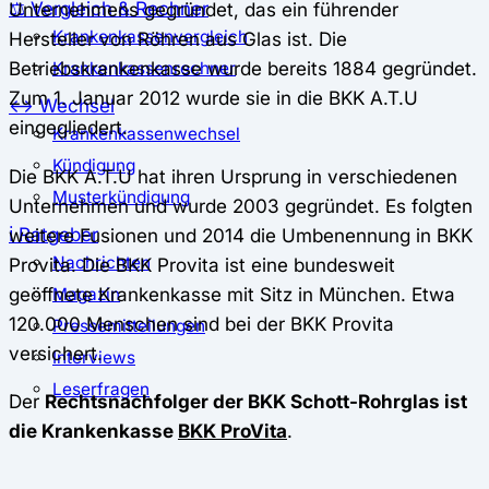
⚖️ Vergleich & Rechner
Unternehmens gegründet, das ein führender
Krankenkassenvergleich
Hersteller von Röhren aus Glas ist. Die
Betriebskrankenkasse wurde bereits 1884 gegründet.
Krankenkassenrechner
Zum 1. Januar 2012 wurde sie in die BKK A.T.U
↔ Wechsel
eingegliedert.
Krankenkassenwechsel
Kündigung
Die BKK A.T.U hat ihren Ursprung in verschiedenen
Musterkündigung
Unternehmen und wurde 2003 gegründet. Es folgten
ℹ Ratgeber
weitere Fusionen und 2014 die Umbenennung in BKK
Nachrichten
Provita. Die BKK Provita ist eine bundesweit
geöffnete Krankenkasse mit Sitz in München. Etwa
Magazin
120.000 Menschen sind bei der BKK Provita
Pressemitteilungen
versichert.
Interviews
Leserfragen
Der
Rechtsnachfolger der BKK Schott-Rohrglas ist
die Krankenkasse
BKK ProVita
.