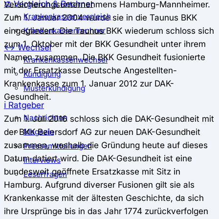
⚖️ Vergleich & Rechner
Versicherungsunternehmens Hamburg-Mannheimer.
Krankenkassenvergleich
Zum 1. Januar 2004 wurde sie in die Taunus BKK
eingegliedert. Die Taunus BKK wiederum schloss sich
Krankenkassenrechner
zum 1. Oktober mit der BKK Gesundheit unter ihrem
↔ Wechsel
Namen zusammen. Die BKK Gesundheit fusionierte
Krankenkassenwechsel
mit der Ersatzkasse Deutsche Angestellten-
Kündigung
Krankenkasse zum 1. Januar 2012 zur DAK-
Musterkündigung
Gesundheit.
ℹ Ratgeber
Nachrichten
Zum 1. Juli 2016 schloss sich die DAK-Gesundheit mit
der BKK Beiersdorf AG zur neuen DAK-Gesundheit
Magazin
zusammen, weshalb die Gründung heute auf dieses
Pressemitteilungen
Datum datiert wird. Die DAK-Gesundheit ist eine
Interviews
bundesweit geöffnete Ersatzkasse mit Sitz in
Leserfragen
Hamburg. Aufgrund diverser Fusionen gilt sie als
Krankenkasse mit der ältesten Geschichte, da sich
ihre Ursprünge bis in das Jahr 1774 zurückverfolgen