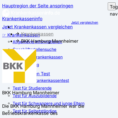
Hauptregion der Seite anspringen
Tog
nav
Krankenkasseninfo
Jetzt vergleichen
Jetzt Krankenkassen vergleichen
Krankenkassen
☞ Krankenkassen
BKK Hamburg Mannheimer
Allgemeine Informationen
Geschäftsstellensuche
günstigste Krankenkassen
Zusatzbeitrag
✅ Krankenkassen Test
Der große Krankenkassentest
Test für Studierende
BKK Hamburg Mannheimer
Test für Auszubildende
Test für Schwangere und junge Eltern
Die BKK Hamburg Mannheimer war die
Test für Selbstständige
Betriebskrankenkasse des