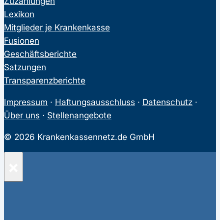
Zuzahlungen
Lexikon
Mitglieder je Krankenkasse
Fusionen
Geschäftsberichte
Satzungen
Transparenzberichte
Impressum
·
Haftungsausschluss
·
Datenschutz
·
Über uns
·
Stellenangebote
© 2026 Krankenkassennetz.de GmbH
×