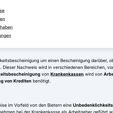
sse
len
rhaben
gungen
hkeitsbescheinigung um einen Bescheinigung darüber, o
Dieser Nachweis wird in verschiedenen Bereichen, vor 
eitsbescheinigung
von
Krankenkassen
wird von
Arb
g von Krediten
benötigt.
ise im Vorfeld von den Bietern eine
Unbedenklichkeit
ernehmen bei der Krankenkasse als
Arbeitgeber
geführt w