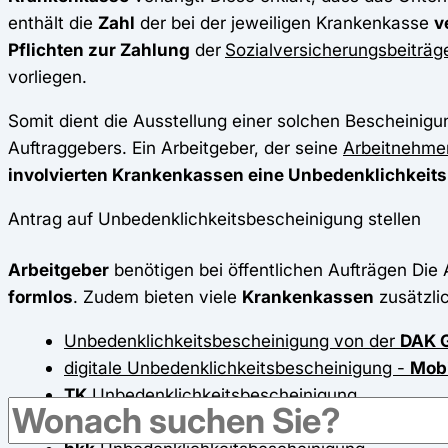
enthält die
Zahl
der bei der jeweiligen Krankenkasse
v
Pflichten zur Zahlung
der
Sozialversicherungsbeiträg
vorliegen.
Somit dient die Ausstellung einer solchen Bescheinigu
Auftraggebers. Ein Arbeitgeber, der seine
Arbeitnehme
involvierten Krankenkassen eine Unbedenklichkeit
Antrag auf Unbedenklichkeitsbescheinigung stellen
Arbeitgeber
benötigen bei öffentlichen Aufträgen Die 
formlos
. Zudem bieten viele
Krankenkassen
zusätzlic
Unbedenklichkeitsbescheinigung von der
DAK 
digitale Unbedenklichkeitsbescheinigung -
Mob
TK
Unbedenklichkeitsbescheinigung
IKK Classsic
- Unbedenklichkeitsbescheinigun