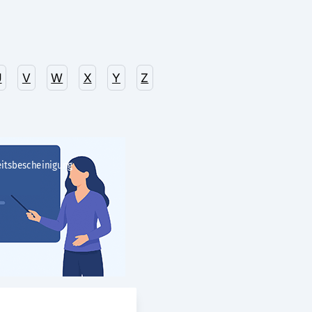
U
V
W
X
Y
Z