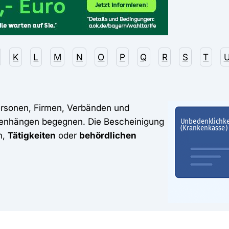
K
L
M
N
O
P
Q
R
S
T
rsonen, Firmen, Verbänden und
menhängen begegnen. Die Bescheinigung
n,
Tätigkeiten
oder
behördlichen