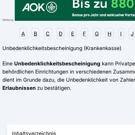
Werbung
A
B
C
D
E
F
G
H
I
J
Unbedenklichkeitsbescheinigung (Krankenkasse)
Eine
Unbedenklichkeitsbescheinigung
kann Privatpe
behördlichen Einrichtungen in verschiedenen Zusam
dient im Grunde dazu, die Unbedenklichkeit von Zahle
Erlaubnissen
zu bestätigen.
Inhaltsverzeichnis