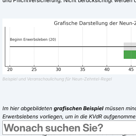
und Pflichtversicherung. Nicht berücksichtigt werden
Beispiel und Veranschaulichung für Neun-Zehntel-Regel
Im hier abgebildeten
grafischen Beispiel
müssen min
Erwerbslebens vorliegen, um in die KVdR aufgenomm
bis 67 Jahre). Der graue Bereich ist die zweite Hälft
man in der GKV (gesetzliche Krankenversicherung) vers