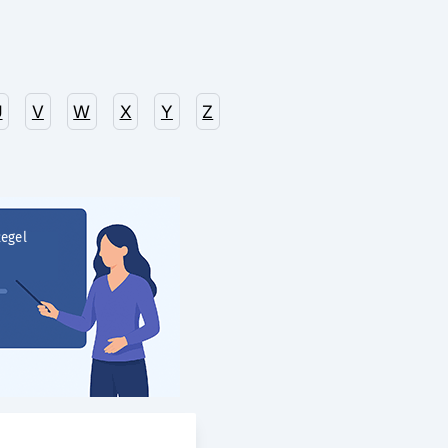
U
V
W
X
Y
Z