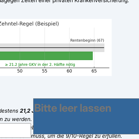
 dagegen Zeiten einer privaten Krankenversicherung.
destens
21,2 Jahre
Mitgliedschaft in der GKV in der zwe
en zu werden.
Erläuterung:
Die gesamte Linie zeigt das
e des Erwerbslebens. Der grüne Abschnitt markiert den M
ichert sein muss, um die 9/10-Regel zu erfüllen.