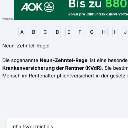
Werbung
A
B
C
D
E
F
G
H
I
J
Neun-Zehntel-Regel
Die sogenannte
Neun-Zehntel-Rege
l ist eine besond
Krankenversicherung der Rentner
(KVdR)
. Sie besti
Mensch im Rentenalter pflichtversichert in der gesetz
Inhaltsverzeichnis