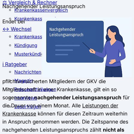
⚖️ Vergleich & Rechner
Nachgehender Leistungsanspruch
Krankenkassenvergleich
Krankenkassenrechner
Endet bei
↔ Wechsel
Krankenkassenwechsel
Kündigung
Musterkündigung
ℹ Ratgeber
Nachrichten
Magazin
pflichtversicherten Mitgliedern der GKV die
Mitgliedschaft in einer Krankenkasse, gilt ein so
Pressemitteilungen
sogenannter
nachgehender Leistungsanspruch
für
Interviews
die Dauer von einem Monat. Alle
Leistungen der
Leserfragen
Krankenkasse
können für diesen Zeitraum weiterhin
in Anspruch genommen werden. Die Zeitspanne des
nachgehenden Leistungsanspruchs zählt
nicht als