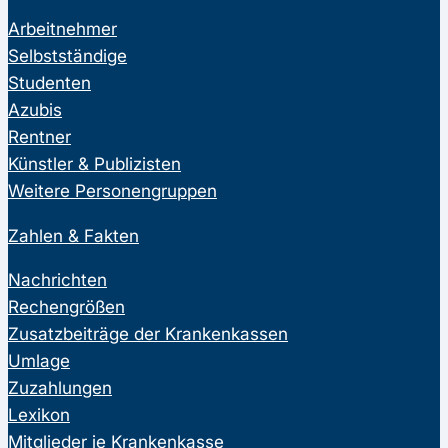
Arbeitnehmer
Selbstständige
Studenten
Azubis
Rentner
Künstler & Publizisten
Weitere Personengruppen
Zahlen & Fakten
Nachrichten
Rechengrößen
Zusatzbeiträge der Krankenkassen
Umlage
Zuzahlungen
Lexikon
Mitglieder je Krankenkasse