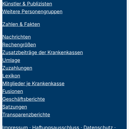
Künstler & Publizisten
Weitere Personengruppen
Zahlen & Fakten
Nachrichten
Rechengrößen
Zusatzbeiträge der Krankenkassen
Umlage
Zuzahlungen
Lexikon
Mitglieder je Krankenkasse
Fusionen
Geschäftsberichte
Satzungen
Transparenzberichte
Impressum
·
Haftungsausschluss
·
Datenschutz
·