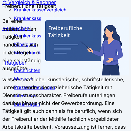
⚖️ Vergleich & Rechner
Freiberufliche Tätigkeit
Krankenkassenvergleich
Krankenkassenrechner
Bei einer
↔ Wechsel
freiberuflichen
Krankenkassenwechsel
Tätigkeit
handelt es sich
Kündigung
in der Regel um
Musterkündigung
eine selbständig
ℹ Ratgeber
ausgeübte
Nachrichten
Magazin
wissenschaftliche, künstlerische, schriftstellerische,
unterrichtende oder erzieherische Tätigkeit mit
Pressemitteilungen
Dienstleistungscharakter. Freiberufe unterliegen
Interviews
darüber hinaus nicht der Gewerbeordnung. Eine
Leserfragen
Tätigkeit gilt auch dann als freiberuflich, wenn sich
der Freiberufler der Mithilfe fachlich vorgebildeter
Arbeitskräfte bedient. Voraussetzung ist ferner, dass