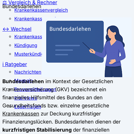
⚖️ Vergleich & Rechner
Bundesdarlehen
Krankenkassenvergleich
Krankenkassenrechner
↔ Wechsel
Krankenkassenwechsel
Kündigung
Musterkündigung
ℹ Ratgeber
Nachrichten
Magazin
Bundesdarlehen
im Kontext der Gesetzlichen
Krankenversicherung (GKV) bezeichnet ein
Pressemitteilungen
finanzielles Hilfsmittel des Bundes an den
Interviews
Gesundheitsfonds bzw. einzelne gesetzliche
Leserfragen
Krankenkassen
zur Deckung kurzfristiger
Finanzierungslücken. Bundesdarlehen dienen der
kurzfristigen Stabilisierung
der finanziellen