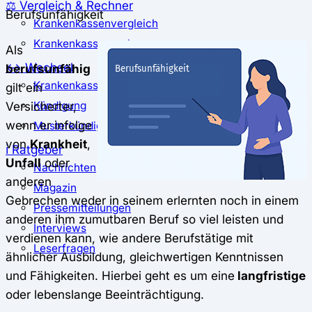
⚖️ Vergleich & Rechner
Berufsunfähigkeit
Krankenkassenvergleich
Krankenkassenrechner
Als
↔ Wechsel
berufsunfähig
Krankenkassenwechsel
gilt ein
Versicherter,
Kündigung
wenn er infolge
Musterkündigung
von
Krankheit
,
ℹ Ratgeber
Unfall
oder
Nachrichten
anderen
Magazin
Gebrechen weder in seinem erlernten noch in einem
Pressemitteilungen
anderen ihm zumutbaren Beruf so viel leisten und
Interviews
verdienen kann, wie andere Berufstätige mit
Leserfragen
ähnlicher Ausbildung, gleichwertigen Kenntnissen
und Fähigkeiten. Hierbei geht es um eine
langfristige
oder lebenslange Beeinträchtigung.