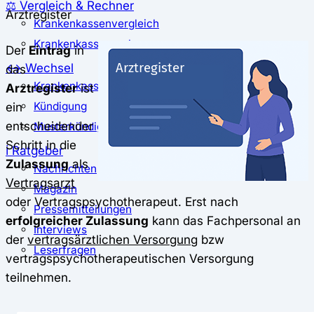
⚖️ Vergleich & Rechner
Arztregister
Krankenkassenvergleich
Krankenkassenrechner
Der
Eintrag
in
↔ Wechsel
das
Krankenkassenwechsel
Arztregister
ist
ein
Kündigung
entscheidender
Musterkündigung
Schritt in die
ℹ Ratgeber
Zulassung
als
Nachrichten
Vertragsarzt
Magazin
oder Vertragspsychotherapeut. Erst nach
Pressemitteilungen
erfolgreicher Zulassung
kann das Fachpersonal an
Interviews
der
vertragsärztlichen Versorgung
bzw
Leserfragen
vertragspsychotherapeutischen Versorgung
teilnehmen.