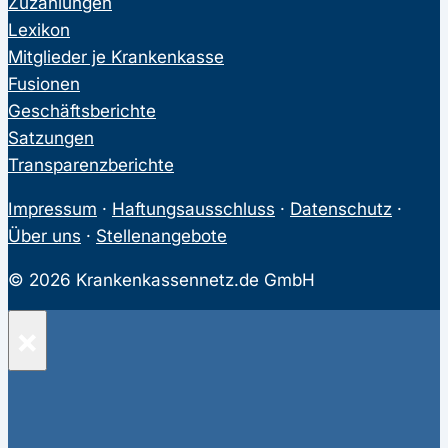
Zuzahlungen
Lexikon
Mitglieder je Krankenkasse
Fusionen
Geschäftsberichte
Satzungen
Transparenzberichte
Impressum
·
Haftungsausschluss
·
Datenschutz
·
Über uns
·
Stellenangebote
© 2026 Krankenkassennetz.de GmbH
×