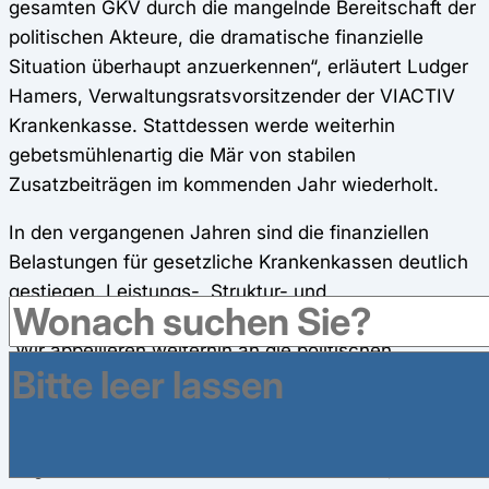
gesamten GKV durch die mangelnde Bereitschaft der
politischen Akteure, die dramatische finanzielle
Situation überhaupt anzuerkennen“, erläutert Ludger
Hamers, Verwaltungsratsvorsitzender der VIACTIV
Krankenkasse. Stattdessen werde weiterhin
gebetsmühlenartig die Mär von stabilen
Zusatzbeiträgen im kommenden Jahr wiederholt.
In den vergangenen Jahren sind die finanziellen
Belastungen für gesetzliche Krankenkassen deutlich
gestiegen. Leistungs-, Struktur- und
Arzneimittelkosten wachsen kontinuierlich.
„Wir appellieren weiterhin an die politischen
Entscheidungsträger, nachhaltige strukturelle
Lösungen für die Finanzierung der gesetzlichen
Krankenversicherung zu schaffen und endlich die
Augen für die finanzielle Realität zu öffnen", erklärt