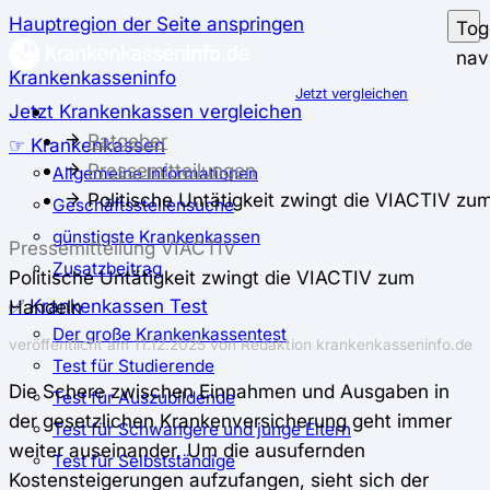
Hauptregion der Seite anspringen
Tog
nav
Krankenkasseninfo
Jetzt vergleichen
Jetzt Krankenkassen vergleichen
Ratgeber
☞ Krankenkassen
Pressemitteilungen
Allgemeine Informationen
Politische Untätigkeit zwingt die VIACTIV zu
Geschäftsstellensuche
günstigste Krankenkassen
Pressemitteilung VIACTIV
Zusatzbeitrag
Politische Untätigkeit zwingt die VIACTIV zum
✅ Krankenkassen Test
Handeln
Der große Krankenkassentest
veröffentlicht am 11.12.2025 von Redaktion krankenkasseninfo.de
Test für Studierende
Die Schere zwischen Einnahmen und Ausgaben in
Test für Auszubildende
der gesetzlichen Krankenversicherung geht immer
Test für Schwangere und junge Eltern
weiter auseinander. Um die ausufernden
Test für Selbstständige
Kostensteigerungen aufzufangen, sieht sich der