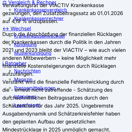
⚖️ Vergleich & Rechner
Verwaltungsrat der VIACTIV Krankenkasse
Krankenkassenvergleich
gezwungen, den Zusatzbeitragssatz ab 01.01.2026
Krankenkassenrechner
auf 4,19 % anzupassen.
↔ Wechsel
Durch die Abschöpfung der finanziellen Rücklagen
Krankenkassenwechsel
der Krankenkassen durch die Politik in den Jahren
Kündigung
2021 und 2023 bleibt der VIACTIV – wie auch vielen
Musterkündigung
anderen Mitbewerbern – keine Möglichkeit mehr
ℹ Ratgeber
finanzielle Kostensteigerungen durch Rücklagen
Nachrichten
aufzufangen.
Magazin
Verstärkt wird die finanzielle Fehlentwicklung durch
Pressemitteilungen
die - erneut nicht zutreffende - Schätzung des
Interviews
durchschnittlichen Beitragssatzes durch den
Leserfragen
Schätzerkreis für das Jahr 2025. Ungebremste
Ausgabendynamik und Schätzerkreisfehler haben
den geplanten Aufbau der gesetzlichen
Mindestrücklage in 2025 unmöglich gemacht.