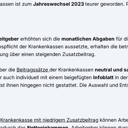
kassen ist zum
Jahreswechsel 2023
teurer geworden. P
eitgeber
erhöhten sich die
monatlichen Abgaben
für d
nspflicht der Krankenkassen aussetzte, erhalten die bet
gung über einen steigenden Zusatzbeitrag.
über die
Beitragssätze
der Krankenkassen
neutral und s
 auch individuell mit einem beigefügten
Infoblatt
in de
t ihnen hingegen nicht gestattet. Die Auswahl und Ents
e
Krankenkasse mit niedrigem Zusatzbeitrag
können Arbei
 dadurch das
Nettoeinkommen
. Arbeitgeber können dur