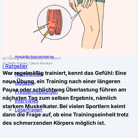
⚖️ Vergleich & Rechner
Krankenkassenvergleich
Krankenkassenrechner
↔ Wechsel
Krankenkassenwechsel
Kündigung
Musterkündigung
Ist Training mit Muskelkater ein NoGo?
(c) Getty Images / Denis Novikov
ℹ Ratgeber
Wer regelmäßig trainiert, kennt das Gefühl: Eine
Nachrichten
neue Übung, ein Training nach einer längeren
Magazin
Pause oder schlichtweg Überlastung führen am
Pressemitteilungen
nächsten Tag zum selben Ergebnis, nämlich
Interviews
starkem Muskelkater. Bei vielen Sportlern keimt
Leserfragen
dann die Frage auf, ob eine Trainingseinheit trotz
des schmerzenden Körpers möglich ist.