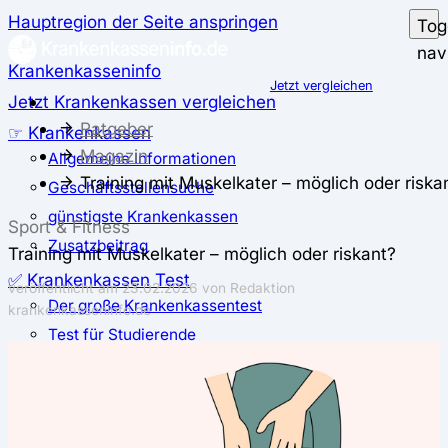
Hauptregion der Seite anspringen
Tog
nav
Krankenkasseninfo
Jetzt vergleichen
Jetzt Krankenkassen vergleichen
Ratgeber
☞ Krankenkassen
Magazin
Allgemeine Informationen
Training mit Muskelkater – möglich oder riska
Geschäftsstellensuche
günstigste Krankenkassen
Sport & Fitness
Zusatzbeitrag
Training mit Muskelkater – möglich oder riskant?
✅ Krankenkassen Test
veröffentlicht am
23.02.2026
von Redaktion
Der große Krankenkassentest
krankenkasseninfo.de
Test für Studierende
Test für Auszubildende
Test für Schwangere und junge Eltern
Test für Selbstständige