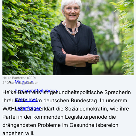
⚖️ Vergleich & Rechner
Krankenkassenvergleich
Krankenkassenrechner
↔ Wechsel
Krankenkassenwechsel
Kündigung
Musterkündigung
ℹ Ratgeber
Nachrichten
Heike Baehrens (SPD)
Magazin
SPD Bundestagsfraktion
Pressemitteilungen
Heike Baehrens ist gesundheitspolitische Sprecherin
Interviews
ihrer Fraktion im deutschen Bundestag. In unserem
WAHL-Spezial erklärt die Sozialdemokratin, wie ihre
Leserfragen
Partei in der kommenden Legislaturperiode die
drängendsten Probleme im Gesundheitsbereich
angehen will.