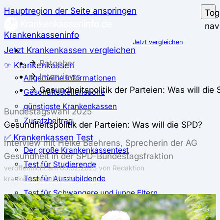
Hauptregion der Seite anspringen
Tog
nav
Krankenkasseninfo
Jetzt vergleichen
Jetzt Krankenkassen vergleichen
Ratgeber
☞ Krankenkassen
Interviews
Allgemeine Informationen
Gesundheitspolitik der Parteien: Was will die
Geschäftsstellensuche
günstigste Krankenkassen
Bundestagswahl 2025
Zusatzbeitrag
Gesundheitspolitik der Parteien: Was will die SPD?
✅ Krankenkassen Test
Interview mit Heike Baehrens, Sprecherin der AG
Der große Krankenkassentest
Gesundheit in der SPD-Bundestagsfraktion
Test für Studierende
veröffentlicht am
05.02.2025
von Redaktion
Test für Auszubildende
krankenkasseninfo.de
Test für Schwangere und junge Eltern
Test für Selbstständige