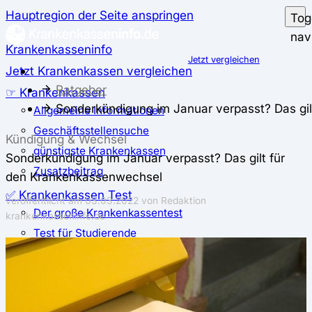
Hauptregion der Seite anspringen
Tog
nav
Krankenkasseninfo
Jetzt vergleichen
Jetzt Krankenkassen vergleichen
Ratgeber
☞ Krankenkassen
Sonderkündigung im Januar verpasst? Das gi
Allgemeine Informationen
Geschäftsstellensuche
Kündigung & Wechsel
günstigste Krankenkassen
Sonderkündigung im Januar verpasst? Das gilt für
Zusatzbeitrag
den Krankenkassenwechsel
✅ Krankenkassen Test
veröffentlicht am
03.03.2022
von Redaktion
Der große Krankenkassentest
krankenkasseninfo.de
Test für Studierende
Test für Auszubildende
Test für Schwangere und junge Eltern
Test für Selbstständige