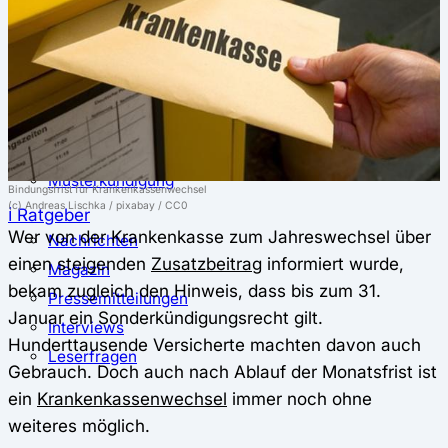
⚖️ Vergleich & Rechner
Krankenkassenvergleich
Krankenkassenrechner
↔ Wechsel
Krankenkassenwechsel
Kündigung
Musterkündigung
Bindungsfrist für Krankenkassenwechsel
(c) Andreas Lischka / pixabay / CC0
ℹ Ratgeber
Wer von der Krankenkasse zum Jahreswechsel über
Nachrichten
einen steigenden
Zusatzbeitrag
informiert wurde,
Magazin
bekam zugleich den Hinweis, dass bis zum 31.
Pressemitteilungen
Januar ein Sonderkündigungsrecht gilt.
Interviews
Hunderttausende Versicherte machten davon auch
Leserfragen
Gebrauch. Doch auch nach Ablauf der Monatsfrist ist
ein
Krankenkassenwechsel
immer noch ohne
weiteres möglich.