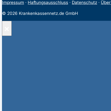
Impressum
·
Haftungsausschluss
·
Datenschutz
·
Über
© 2026 Krankenkassennetz.de GmbH
×