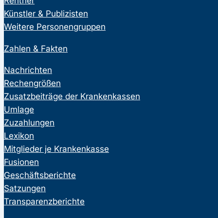
Rentner
Künstler & Publizisten
Weitere Personengruppen
Zahlen & Fakten
Nachrichten
Rechengrößen
Zusatzbeiträge der Krankenkassen
Umlage
Zuzahlungen
Lexikon
Mitglieder je Krankenkasse
Fusionen
Geschäftsberichte
Satzungen
Transparenzberichte