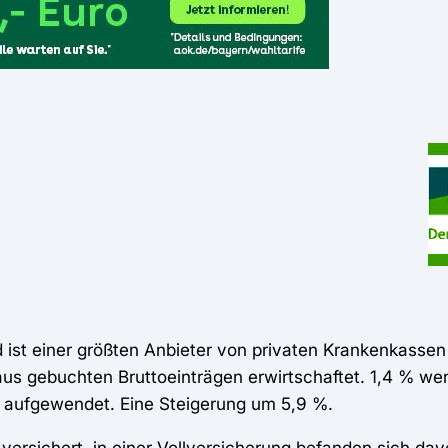
st einer größten Anbieter von privaten Krankenkassen 
us gebuchten Bruttoeinträgen erwirtschaftet. 1,4 % wen
le aufgewendet. Eine Steigerung um 5,9 %.
versichert, in einer Vollversicherung befanden sich da