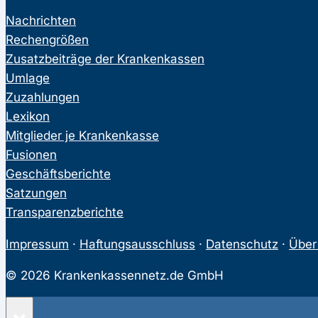
Nachrichten
Rechengrößen
Zusatzbeiträge der Krankenkassen
Umlage
Zuzahlungen
Lexikon
Mitglieder je Krankenkasse
Fusionen
Geschäftsberichte
Satzungen
Transparenzberichte
Impressum
·
Haftungsausschluss
·
Datenschutz
·
Über
© 2026 Krankenkassennetz.de GmbH