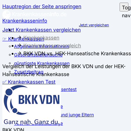
Hauptregion der Seite anspringen
Tog
nav
Krankenkasseninfo
Jetzt vergleichen
Jetzt Krankenkassen vergleichen
Krankenkassen
☞ Krankenkassen
Krankenkassenvergleich
Allgemeine Informationen
BKK VDN vs. HEK-Hanseatische Krankenkas
Geschäftsstellensuche
günstigste Krankenkassen
Vergleich der Leistungen der BKK VDN und der HEK-
Zusatzbeitrag
Hanseatische Krankenkasse
✅ Krankenkassen Test
Der große Krankenkassentest
Test für Studierende
Test für Auszubildende
Test für Schwangere und junge Eltern
Test für Selbstständige
BKK VDN