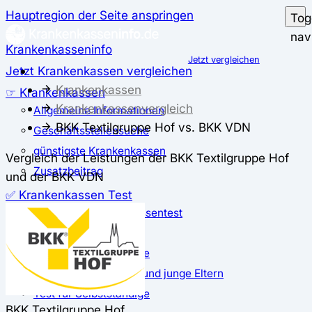
Hauptregion der Seite anspringen
Tog
nav
Krankenkasseninfo
Jetzt vergleichen
Jetzt Krankenkassen vergleichen
Krankenkassen
☞ Krankenkassen
Krankenkassenvergleich
Allgemeine Informationen
BKK Textilgruppe Hof vs. BKK VDN
Geschäftsstellensuche
günstigste Krankenkassen
Vergleich der Leistungen der BKK Textilgruppe Hof
Zusatzbeitrag
und der BKK VDN
✅ Krankenkassen Test
Der große Krankenkassentest
Test für Studierende
Test für Auszubildende
Test für Schwangere und junge Eltern
Test für Selbstständige
BKK Textilgruppe Hof