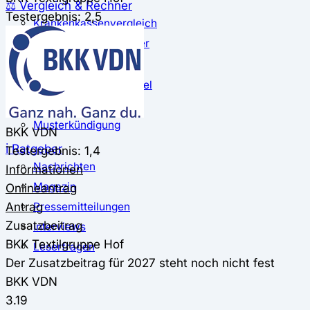
⚖️ Vergleich & Rechner
Testergebnis: 2,5
Krankenkassenvergleich
Krankenkassenrechner
↔ Wechsel
Krankenkassenwechsel
Kündigung
Musterkündigung
BKK VDN
ℹ Ratgeber
Testergebnis: 1,4
Nachrichten
Informationen
Magazin
Onlineantrag
Antrag
Pressemitteilungen
Zusatzbeitrag
Interviews
BKK Textilgruppe Hof
Leserfragen
Der Zusatzbeitrag für 2027 steht noch nicht fest
BKK VDN
3.19