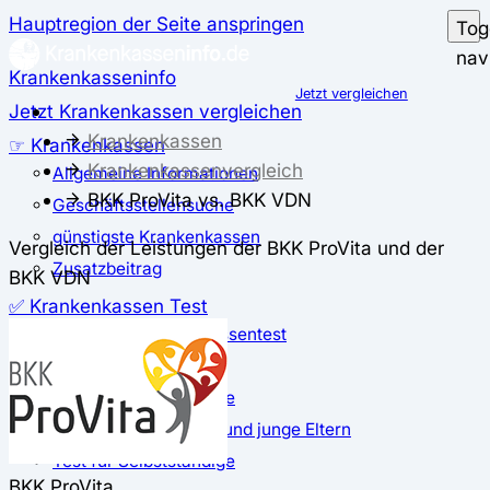
Hauptregion der Seite anspringen
Tog
nav
Krankenkasseninfo
Jetzt vergleichen
Jetzt Krankenkassen vergleichen
Krankenkassen
☞ Krankenkassen
Krankenkassenvergleich
Allgemeine Informationen
BKK ProVita vs. BKK VDN
Geschäftsstellensuche
günstigste Krankenkassen
Vergleich der Leistungen der BKK ProVita und der
Zusatzbeitrag
BKK VDN
✅ Krankenkassen Test
Der große Krankenkassentest
Test für Studierende
Test für Auszubildende
Test für Schwangere und junge Eltern
Test für Selbstständige
BKK ProVita