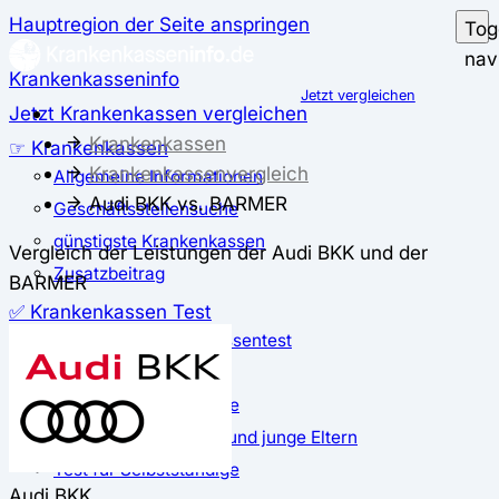
Hauptregion der Seite anspringen
Tog
nav
Krankenkasseninfo
Jetzt vergleichen
Jetzt Krankenkassen vergleichen
Krankenkassen
☞ Krankenkassen
Krankenkassenvergleich
Allgemeine Informationen
Audi BKK vs. BARMER
Geschäftsstellensuche
günstigste Krankenkassen
Vergleich der Leistungen der Audi BKK und der
Zusatzbeitrag
BARMER
✅ Krankenkassen Test
Der große Krankenkassentest
Test für Studierende
Test für Auszubildende
Test für Schwangere und junge Eltern
Test für Selbstständige
Audi BKK