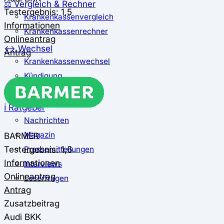
⚖️ Vergleich & Rechner
Testergebnis: 1,5
Krankenkassenvergleich
Informationen
Krankenkassenrechner
Onlineantrag
↔ Wechsel
Antrag
Krankenkassenwechsel
Kündigung
Musterkündigung
ℹ Ratgeber
Nachrichten
Magazin
BARMER
Testergebnis: 1,6
Pressemitteilungen
Informationen
Interviews
Onlineantrag
Leserfragen
Antrag
Zusatzbeitrag
Audi BKK