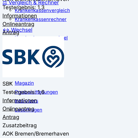
⚖️ Vergleich & Rechner
Testergebnis: 1,3
Krankenkassenvergleich
Informationen
Krankenkassenrechner
Onlineantrag
↔ Wechsel
Antrag
Krankenkassenwechsel
Kündigung
Musterkündigung
ℹ Ratgeber
Nachrichten
Magazin
SBK
Testergebnis: 1,6
Pressemitteilungen
Informationen
Interviews
Onlineantrag
Leserfragen
Antrag
Zusatzbeitrag
AOK Bremen/Bremerhaven