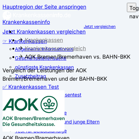
Hauptregion der Seite anspringen
Tog
nav
Krankenkasseninfo
Jetzt vergleichen
Jetzt Krankenkassen vergleichen
Krankenkassen
☞ Krankenkassen
Krankenkassenvergleich
Allgemeine Informationen
AOK Bremen/Bremerhaven vs. BAHN-BKK
Geschäftsstellensuche
günstigste Krankenkassen
Vergleich der Leistungen der AOK
Zusatzbeitrag
Bremen/Bremerhaven und der BAHN-BKK
✅ Krankenkassen Test
Der große Krankenkassentest
Test für Studierende
Test für Auszubildende
Test für Schwangere und junge Eltern
Test für Selbstständige
AOK Bremen/Bremerhaven