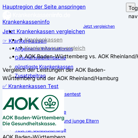
Hauptregion der Seite anspringen
Tog
nav
Krankenkasseninfo
Jetzt vergleichen
Jetzt Krankenkassen vergleichen
Krankenkassen
☞ Krankenkassen
Krankenkassenvergleich
Allgemeine Informationen
AOK Baden-Württemberg vs. AOK Rheinland
Geschäftsstellensuche
günstigste Krankenkassen
Vergleich der Leistungen der AOK Baden-
Zusatzbeitrag
Württemberg und der AOK Rheinland/Hamburg
✅ Krankenkassen Test
Der große Krankenkassentest
Test für Studierende
Test für Auszubildende
Test für Schwangere und junge Eltern
Test für Selbstständige
AOK Baden-Württemberg