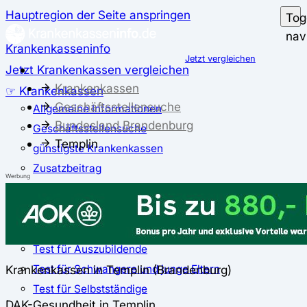
Hauptregion der Seite anspringen
Tog
nav
Krankenkasseninfo
Jetzt vergleichen
Jetzt Krankenkassen vergleichen
Krankenkassen
☞ Krankenkassen
Geschäftsstellensuche
Allgemeine Informationen
Bundesland Brandenburg
Geschäftsstellensuche
Templin
günstigste Krankenkassen
Zusatzbeitrag
Werbung
✅ Krankenkassen Test
Der große Krankenkassentest
Test für Studierende
Test für Auszubildende
Test für Schwangere und junge Eltern
Krankenkassen in Templin (Brandenburg)
Test für Selbstständige
DAK-Gesundheit in Templin