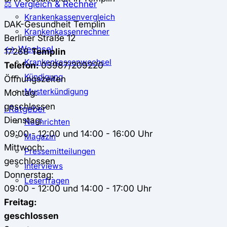
⚖️ Vergleich & Rechner
Krankenkassenvergleich
DAK-Gesundheit
Templin
Krankenkassenrechner
Berliner Straße 12
↔ Wechsel
17268
Templin
Krankenkassenwechsel
Telefon:
03987/209220
Kündigung
Öffnungszeiten
Musterkündigung
Montag:
geschlossen
ℹ Ratgeber
Dienstag:
Nachrichten
09:00 - 12:00 und 14:00 - 16:00 Uhr
Magazin
Mittwoch:
Pressemitteilungen
geschlossen
Interviews
Donnerstag:
Leserfragen
09:00 - 12:00 und 14:00 - 17:00 Uhr
Freitag:
geschlossen