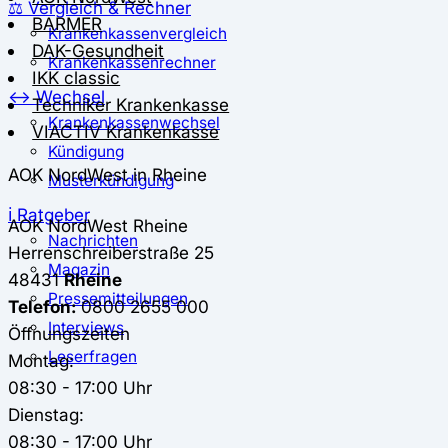
⚖️ Vergleich & Rechner
BARMER
Krankenkassenvergleich
DAK-Gesundheit
Krankenkassenrechner
IKK classic
↔ Wechsel
Techniker Krankenkasse
Krankenkassenwechsel
VIACTIV Krankenkasse
Kündigung
AOK NordWest in Rheine
Musterkündigung
ℹ Ratgeber
AOK NordWest
Rheine
Nachrichten
Herrenschreiberstraße 25
Magazin
48431
Rheine
Pressemitteilungen
Telefon:
0800 2655 000
Interviews
Öffnungszeiten
Leserfragen
Montag:
08:30 - 17:00 Uhr
Dienstag:
08:30 - 17:00 Uhr