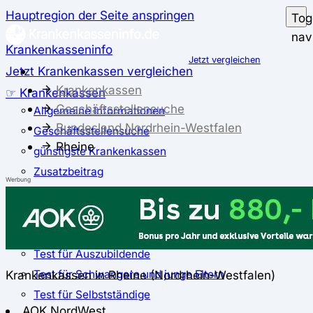
Hauptregion der Seite anspringen
Tog
nav
Krankenkasseninfo
Jetzt vergleichen
Jetzt Krankenkassen vergleichen
Krankenkassen
☞ Krankenkassen
Geschäftsstellensuche
Allgemeine Informationen
Bundesland Nordrhein-Westfalen
Geschäftsstellensuche
Rheine
günstigste Krankenkassen
Zusatzbeitrag
Werbung
✅ Krankenkassen Test
Der große Krankenkassentest
Test für Studierende
Test für Auszubildende
Test für Schwangere und junge Eltern
Krankenkassen in Rheine (Nordrhein-Westfalen)
Test für Selbstständige
AOK NordWest