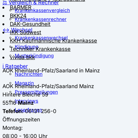
⚖️ Vergleich & Rechner
BARMER
Krankenkassenvergleich
BKK24
Krankenkassenrechner
DAK-Gesundheit
↔ Wechsel
IKK Südwest
Krankenkassenwechsel
KKH Kaufmännische Krankenkasse
Kündigung
Techniker Krankenkasse
Musterkündigung
vivida bkk
ℹ Ratgeber
AOK Rheinland-Pfalz/Saarland in Mainz
Nachrichten
Magazin
AOK Rheinland-Pfalz/Saarland
Mainz
Pressemitteilungen
Hintere Bleiche 59
Interviews
55116
Mainz
Leserfragen
Telefon:
06131 256-0
Öffnungszeiten
Montag:
08:00 - 16:00 Uhr