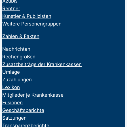
Azubis
Rentner
Künstler & Publizisten
Weitere Personengruppen
Zahlen & Fakten
Nachrichten
Rechengrößen
Zusatzbeiträge der Krankenkassen
Umlage
Zuzahlungen
Lexikon
Mitglieder je Krankenkasse
Fusionen
Geschäftsberichte
Satzungen
Transparenzberichte