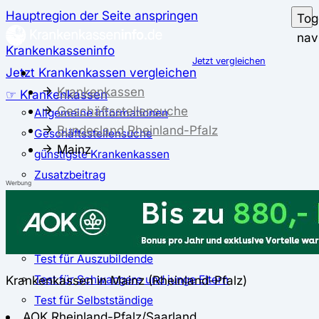
Hauptregion der Seite anspringen
Tog
nav
Krankenkasseninfo
Jetzt vergleichen
Jetzt Krankenkassen vergleichen
Krankenkassen
☞ Krankenkassen
Geschäftsstellensuche
Allgemeine Informationen
Bundesland Rheinland-Pfalz
Geschäftsstellensuche
Mainz
günstigste Krankenkassen
Zusatzbeitrag
Werbung
✅ Krankenkassen Test
Der große Krankenkassentest
Test für Studierende
Test für Auszubildende
Test für Schwangere und junge Eltern
Krankenkassen in Mainz (Rheinland-Pfalz)
Test für Selbstständige
AOK Rheinland-Pfalz/Saarland