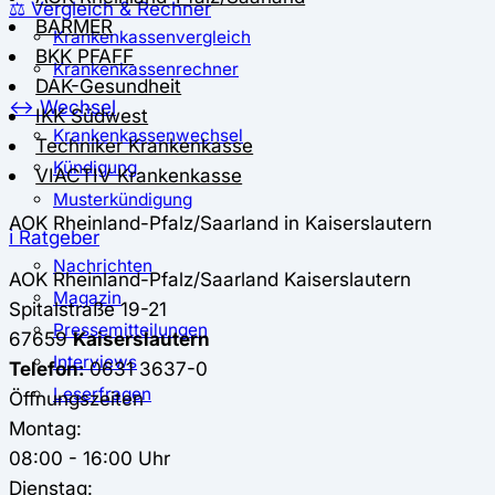
⚖️ Vergleich & Rechner
BARMER
Krankenkassenvergleich
BKK PFAFF
Krankenkassenrechner
DAK-Gesundheit
↔ Wechsel
IKK Südwest
Krankenkassenwechsel
Techniker Krankenkasse
Kündigung
VIACTIV Krankenkasse
Musterkündigung
AOK Rheinland-Pfalz/Saarland in Kaiserslautern
ℹ Ratgeber
Nachrichten
AOK Rheinland-Pfalz/Saarland
Kaiserslautern
Magazin
Spitalstraße 19-21
Pressemitteilungen
67659
Kaiserslautern
Interviews
Telefon:
0631 3637-0
Leserfragen
Öffnungszeiten
Montag:
08:00 - 16:00 Uhr
Dienstag: