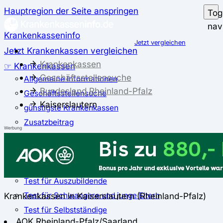
Hauptregion der Seite anspringen
Tog
nav
Krankenkasseninfo
Jetzt vergleichen
Jetzt Krankenkassen vergleichen
Krankenkassen
☞ Krankenkassen
Geschäftsstellensuche
Allgemeine Informationen
Bundesland Rheinland-Pfalz
Geschäftsstellensuche
Kaiserslautern
günstigste Krankenkassen
Zusatzbeitrag
Werbung
✅ Krankenkassen Test
Der große Krankenkassentest
Test für Studierende
Test für Auszubildende
Test für Schwangere und junge Eltern
Krankenkassen in Kaiserslautern (Rheinland-Pfalz)
Test für Selbstständige
AOK Rheinland-Pfalz/Saarland