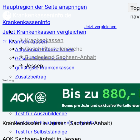
Hauptregion der Seite anspringen
Tog
nav
Krankenkasseninfo
Jetzt vergleichen
Jetzt Krankenkassen vergleichen
Krankenkassen
☞ Krankenkassen
Geschäftsstellensuche
Allgemeine Informationen
Bundesland Sachsen-Anhalt
Geschäftsstellensuche
Jessen
günstigste Krankenkassen
Zusatzbeitrag
Werbung
✅ Krankenkassen Test
Der große Krankenkassentest
Test für Studierende
Test für Auszubildende
Test für Schwangere und junge Eltern
Krankenkassen in Jessen (Sachsen-Anhalt)
Test für Selbstständige
AOK Sachsen-Anhalt in Jessen