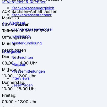
⚖️ Vergleich & Rechner
Krankenkassenvergleich
AOK Sachsen-Anhalt
Jessen
Krankenkassenrechner
Markt 23
↔ Wechsel
06917
Jessen
Krankenkassenwechsel
Telefon:
0800 226 5726
Kündigung
Öffnungszeiten
Musterkündigung
Montag:
geschlossen
ℹ Ratgeber
Dienstag:
Nachrichten
08:00 - 14:00 Uhr
Magazin
Mittwoch:
Pressemitteilungen
10:00 - 12:00 Uhr
Interviews
Donnerstag:
Leserfragen
10:00 - 18:00 Uhr
Freitag:
09:00 - 12:00 Uhr