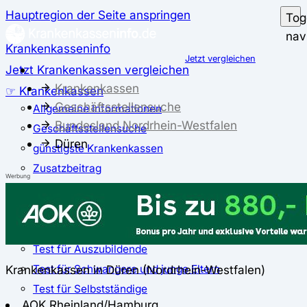
Hauptregion der Seite anspringen
Tog
nav
Krankenkasseninfo
Jetzt vergleichen
Jetzt Krankenkassen vergleichen
Krankenkassen
☞ Krankenkassen
Geschäftsstellensuche
Allgemeine Informationen
Bundesland Nordrhein-Westfalen
Geschäftsstellensuche
Düren
günstigste Krankenkassen
Zusatzbeitrag
Werbung
✅ Krankenkassen Test
Der große Krankenkassentest
Test für Studierende
Test für Auszubildende
Test für Schwangere und junge Eltern
Krankenkassen in Düren (Nordrhein-Westfalen)
Test für Selbstständige
AOK Rheinland/Hamburg