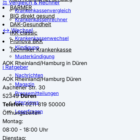
⚖️ Vergleich & Rechner
BARMER
Krankenkassenvergleich
BIG direkt gesund
Krankenkassenrechner
DAK-Gesundheit
↔ Wechsel
IKK classic
Krankenkassenwechsel
Pronova BKK
Kündigung
Techniker Krankenkasse
Musterkündigung
AOK Rheinland/Hamburg in Düren
ℹ Ratgeber
Nachrichten
AOK Rheinland/Hamburg
Düren
Magazin
Aachener Str. 30
Pressemitteilungen
52349
Düren
Interviews
Telefon:
0211 819 50000
Leserfragen
Öffnungszeiten
Montag:
08:00 - 18:00 Uhr
Dienstag: