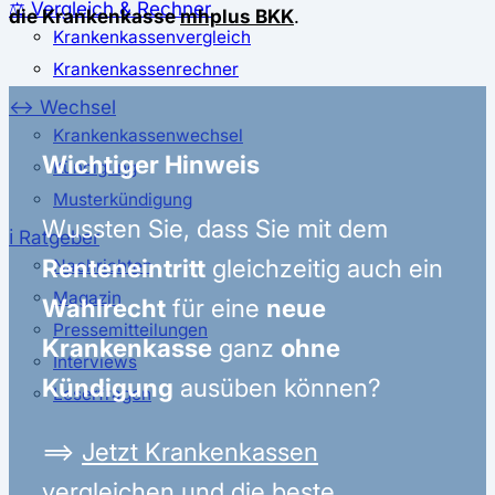
⚖️ Vergleich & Rechner
die Krankenkasse
mhplus BKK
.
Krankenkassenvergleich
Krankenkassenrechner
↔ Wechsel
Krankenkassenwechsel
Wichtiger Hinweis
Kündigung
Musterkündigung
Wussten Sie, dass Sie mit dem
ℹ Ratgeber
Renteneintritt
gleichzeitig auch ein
Nachrichten
Magazin
Wahlrecht
für eine
neue
Pressemitteilungen
Krankenkasse
ganz
ohne
Interviews
Kündigung
ausüben können?
Leserfragen
⟹
Jetzt Krankenkassen
vergleichen und die beste