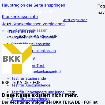
Hauptregion der Seite anspringen
Tog
nav
Krankenkasseninfo
Jetzt vergleichen
Jetzt Krankenkassen vergleichen
Krankenkassen
☞ Krankenkassen
BKK TE KA DE - FGF
Allgemeine Informationen
Geschäftsstellensuche
günstigste Krankenkassen
Zusatzbeitrag
✅ Krankenkassen Test
Der große Krankenkassentest
Test für Studierende
BKK TE KA DE - FGF
Test für Auszubildende
Test für Schwangere und junge Eltern
Diese Kasse existiert nicht mehr.
Test für Selbstständige
Der
Rechtsnachfolger der BKK TE KA DE - FGF ist