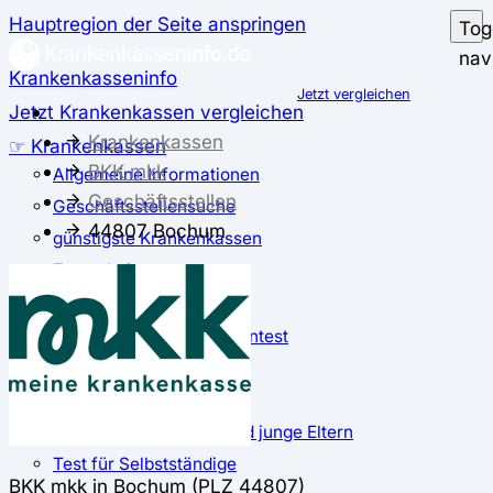
Hauptregion der Seite anspringen
Tog
nav
Krankenkasseninfo
Jetzt vergleichen
Jetzt Krankenkassen vergleichen
Krankenkassen
☞ Krankenkassen
BKK mkk
Allgemeine Informationen
Geschäftsstellen
Geschäftsstellensuche
44807 Bochum
günstigste Krankenkassen
Zusatzbeitrag
✅ Krankenkassen Test
Der große Krankenkassentest
Test für Studierende
Test für Auszubildende
Test für Schwangere und junge Eltern
Test für Selbstständige
BKK mkk in Bochum (PLZ 44807)