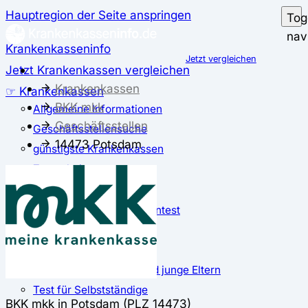
Hauptregion der Seite anspringen
Tog
nav
Krankenkasseninfo
Jetzt vergleichen
Jetzt Krankenkassen vergleichen
Krankenkassen
☞ Krankenkassen
BKK mkk
Allgemeine Informationen
Geschäftsstellen
Geschäftsstellensuche
14473 Potsdam
günstigste Krankenkassen
Zusatzbeitrag
✅ Krankenkassen Test
Der große Krankenkassentest
Test für Studierende
Test für Auszubildende
Test für Schwangere und junge Eltern
Test für Selbstständige
BKK mkk in Potsdam (PLZ 14473)