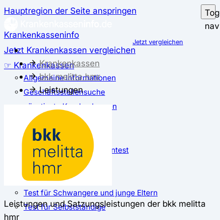
Hauptregion der Seite anspringen
Tog
nav
Krankenkasseninfo
Jetzt vergleichen
Jetzt Krankenkassen vergleichen
Krankenkassen
☞ Krankenkassen
bkk melitta hmr
Allgemeine Informationen
Leistungen
Geschäftsstellensuche
günstigste Krankenkassen
Zusatzbeitrag
✅ Krankenkassen Test
Der große Krankenkassentest
Test für Studierende
Test für Auszubildende
Test für Schwangere und junge Eltern
Leistungen und Satzungsleistungen der bkk melitta
Test für Selbstständige
hmr