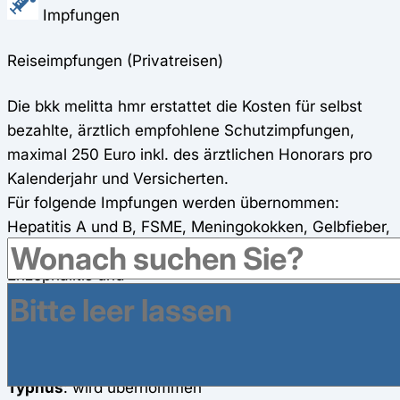
Impfungen
Reiseimpfungen (Privatreisen)
Die bkk melitta hmr erstattet die Kosten für selbst
bezahlte, ärztlich empfohlene Schutzimpfungen,
maximal 250 Euro inkl. des ärztlichen Honorars pro
Kalenderjahr und Versicherten.
Für folgende Impfungen werden übernommen:
Hepatitis A und B, FSME, Meningokokken, Gelbfieber,
Typhus, Rotaviren, Tollwut, Cholera, Japanische
Enzephalitis und
Kosten für Tabletten zur Vorbeugung (prophylaxe)
von Malaria.
Gelbfieber
: wird übernommen
Typhus
: wird übernommen